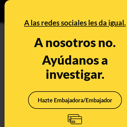
Grupos Ceuta
•
Bu
DESINFO
PREB
A las redes sociales les da igual.
curso
A nosotros no.
Prebunking
Ayúdanos a
investigar.
Hazte Embajadora/Embajador
El teatro contra el
¿Por
ciberbullying: talleres,
hace