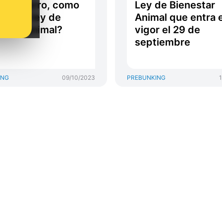
r un perro, como
Ley de Bienestar
one la ley de
Animal que entra 
estar animal?
vigor el 29 de
septiembre
ING
09/10/2023
PREBUNKING