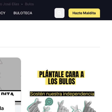
o José Elías
•
Bulos
ICY
BULOTECA
Hazte Maldit
a
la