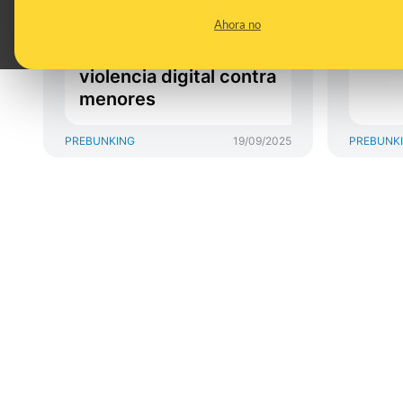
campamentos y otras
tene
Ahora no
apuestas culturales
prop
como solución a la
bien
violencia digital contra
menores
PREBUNKING
19/09/2025
PREBUNK