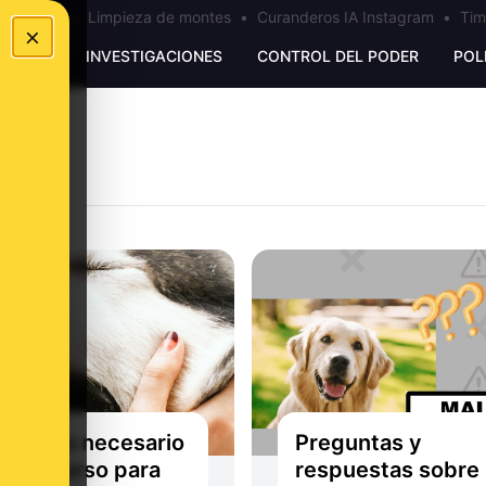
los Ceuta
•
Limpieza de montes
•
Curanderos IA Instagram
•
Tim
×
UNKING
INVESTIGACIONES
CONTROL DEL PODER
POL
 qué es necesario
Preguntas y
r un curso para
respuestas sobre 