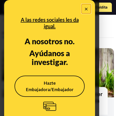
Hazte Maldit
×
o
Abrir menú
A las redes sociales les da
Curiosidades/Experimentos
igual.
Prebunking
A nosotros no.
Ayúdanos a
investigar.
Hazte
Embajadora/Embajador
Por qué es una muy mala idea poner
una piscina hinchable en tu terraza
o balcón