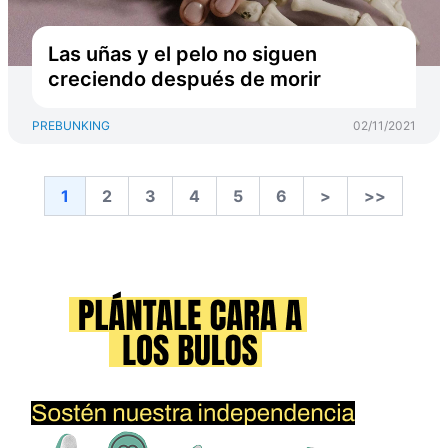
Las uñas y el pelo no siguen
creciendo después de morir
PREBUNKING
02/11/2021
1
2
3
4
5
6
>
>>