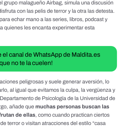
del grupo malagueño Airbag, simula una discusión
fruta con las pelis de terror y la otra las detesta.
ara echar mano a las series, libros, podcast y
 a quienes les encanta experimentar esta
ue el canal de WhatsApp de Maldita.es
que no te la cuelen!
aciones peligrosas y suele generar aversión, lo
lo, al igual que evitamos la culpa, la vergüenza y
l Departamento de Psicología de la Universidad de
rgo, añade que
muchas personas buscan las
frutan de ellas
, como cuando practican ciertos
e terror o visitan atracciones del estilo “casa