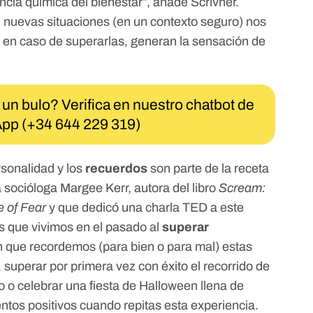
ancia química del bienestar”, añade Scrivner.
 nuevas situaciones (en un contexto seguro) nos
 en caso de superarlas, generan la sensación de
 un bulo? Verifica en nuestro chatbot de
pp (+34 644 229 319)
rsonalidad y los
recuerdos
son parte de la receta
a socióloga Margee Kerr, autora del libro
Scream:
e of Fear
y que dedicó
una charla TED a este
as que vivimos en el pasado al
superar
 que recordemos (para bien o para mal) estas
superar por primera vez con éxito el recorrido de
o celebrar una fiesta de Halloween llena de
ntos positivos cuando repitas esta experiencia.