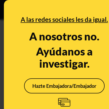
Grupos Ceuta
•
DESINFO
PREB
A las redes sociales les da igual.
PREBUNKING
A nosotros no.
Por qué algunas personas di
Ayúdanos a
Publicado el
Nov 4, 2021, 9:14:00 AM
investigar.
Hazte Embajadora/Embajador