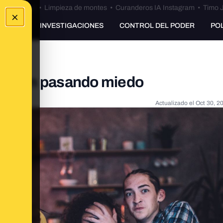
Bulos Ceuta
•
Limpieza de montes
•
Curanderos IA Instagram
•
Timo J
×
UNKING
INVESTIGACIONES
CONTROL DEL PODER
PO
sfrutan pasando miedo
Actualizado el
Oct 30, 2