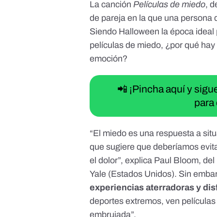
La canción
Películas de miedo
, 
de pareja en la que una persona dis
Siendo Halloween la época ideal p
películas de miedo, ¿por qué hay
emoción?
📲 ¡Pincha aquí y sig
para 
“El miedo es una respuesta a situ
que sugiere que deberíamos evitar
el dolor”, explica
Paul Bloom
, de
Yale (Estados Unidos). Sin emba
experiencias aterradoras y dis
deportes extremos, ven películas d
embrujada”.