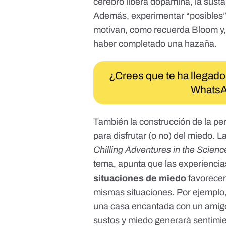
cerebro libera dopamina
, la sust
Además, experimentar “posibles”
motivan, como recuerda Bloom y,
haber completado una hazaña.
¿Crees que te ha llegado
WhatsA
También la construcción de la pe
para disfrutar (o no) del miedo. L
Chilling Adventures in the Scienc
tema
, apunta que las experienci
situaciones de miedo
favorecen
mismas situaciones. Por ejemplo, 
una casa encantada con un amigo 
sustos y miedo generará sentimie