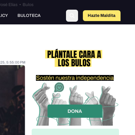
osé Elías
•
Bulos
LICY
BULOTECA
Hazte Maldit
a
025, 5:55:00 PM