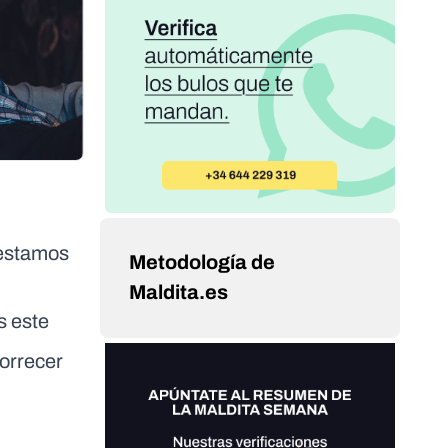
 estamos
Metodología de
Maldita.es
s este
borrecer