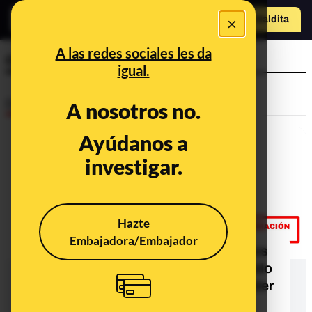
×
Hazte Maldit
a
Abrir menú
A las redes sociales les da
cúpula
igual.
Desinfo
A nosotros no.
Ayúdanos a
investigar.
Hazte
Embajadora/Embajador
No, no hay pruebas de que Podemos
haya tuiteado que "cuando un partido
en el Gobierno está imputado, su líder
y su cúpula deben dimitir"