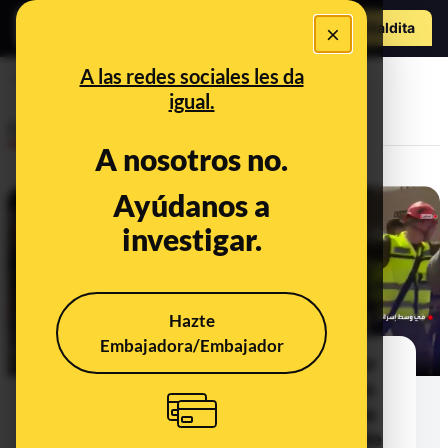
Hazte Maldit
×
a
Abrir menú
A las redes sociales les da
cuerpo
igual.
Desinfo
A nosotros no.
Ayúdanos a
ALERTA
investigar.
Hazte
Embajadora/Embajador
No hay pruebas de que el director
del Mossad haya muerto después
de que su oficina fuese alcanzada
por un misil iraní, a 20 de marzo de