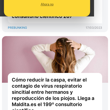
mujeres pueden donar sangre.
Ahora no
Llega a Maldita Ciencia el
consultorio científico 207º
PREBUNKING
17/03/2023
Cómo reducir la caspa, evitar el
contagio de virus respiratorio
sincitial entre hermanos y
reproducción de los piojos. Llega a
Maldita.es el 199º consultorio