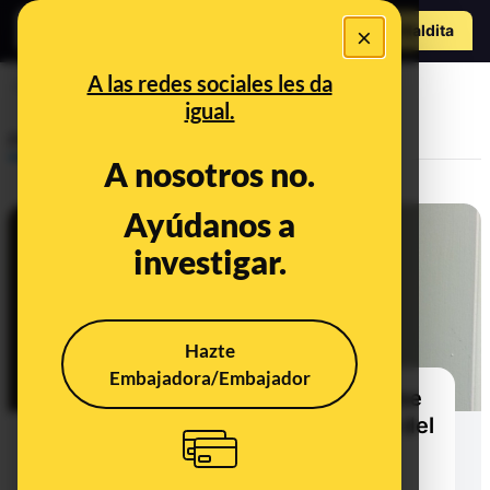
Hazte Maldit
×
a
Abrir menú
A las redes sociales les da
cuero cabelludo
igual.
Prebunking
A nosotros no.
Ayúdanos a
investigar.
Hazte
Embajadora/Embajador
Consecuencias de dejar de lavarse
el pelo, sentarnos o no en la taza del
váter de baños públicos y
frecuencia en la que hombres y