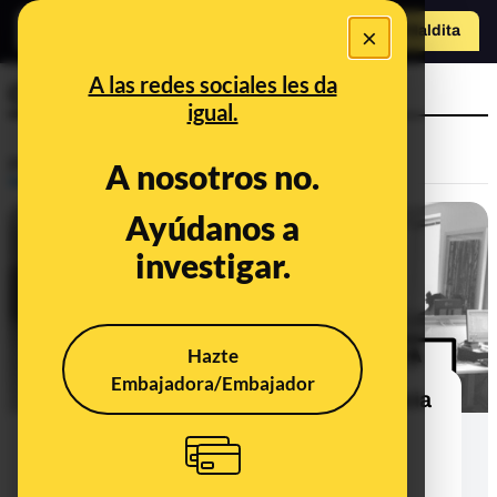
o
×
Hazte Maldit
a
Abrir menú
A las redes sociales les da
CTBG
igual.
Prebunking
A nosotros no.
Ayúdanos a
investigar.
Hazte
Embajadora/Embajador
¿Qué es el Consejo de Transparencia
y Buen Gobierno (CTBG)? ¿Cómo
funciona y cómo se elige a su
presidente?