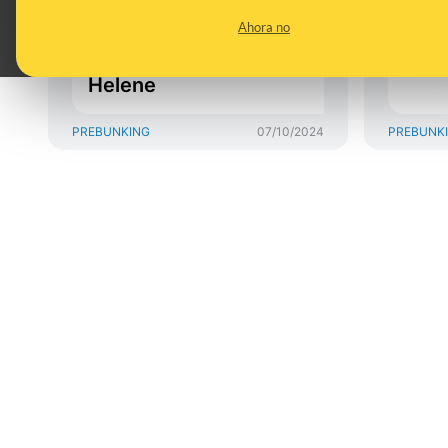
estadounidenses a las
alim
Ahora no
desinformaciones
y re
sobre el huracán
Helene
PREBUNKING
07/10/2024
PREBUNK