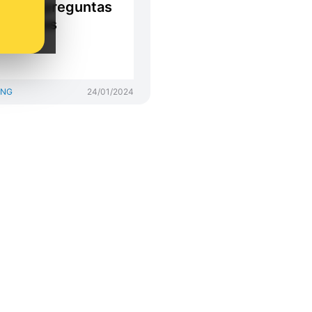
entos: preguntas
spuestas
ING
24/01/2024