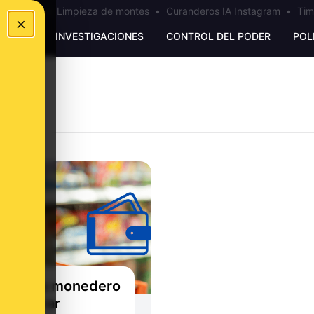
los Ceuta
•
Limpieza de montes
•
Curanderos IA Instagram
•
Tim
×
UNKING
INVESTIGACIONES
CONTROL DEL PODER
POL
tarjetas monedero
 comprar