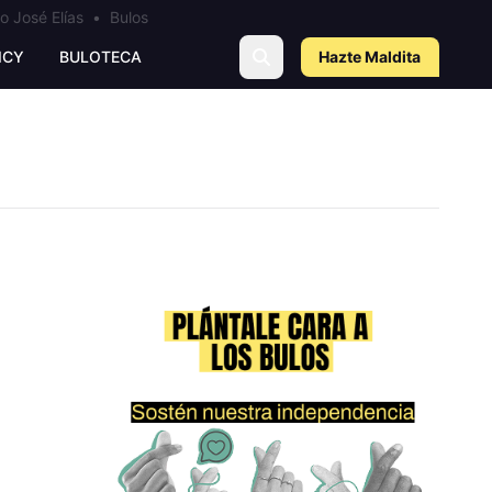
o José Elías
•
Bulos
ICY
BULOTECA
Hazte Maldit
a