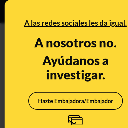
Grupos Ceuta
•
Bu
DESINFO
PREB
A las redes sociales les da igual.
Cruz Roja
A nosotros no.
Prebunking
Ayúdanos a
investigar.
Hazte Embajadora/Embajador
Cómo responden las
Las 
autoridades
para