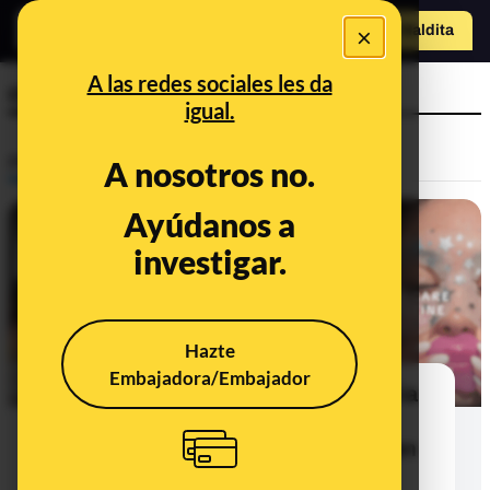
o
×
Hazte Maldit
a
Abrir menú
A las redes sociales les da
cosmeticos
igual.
Prebunking
A nosotros no.
Ayúdanos a
investigar.
Hazte
Embajadora/Embajador
Rutinas de ‘skincare’: una tendencia
viral de TikTok en la que se
recomiendan productos que pueden
ser inadecuados para algunos