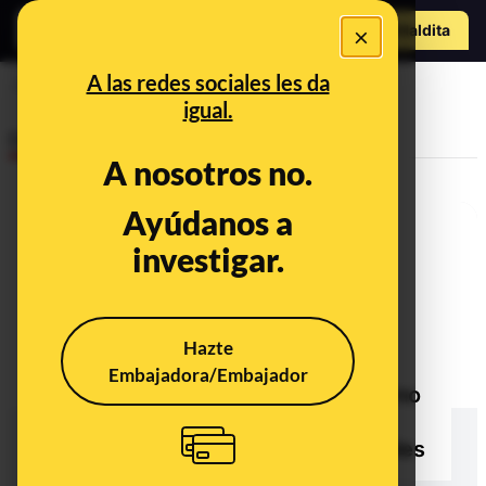
Hazte Maldit
×
a
Abrir menú
A las redes sociales les da
corralito
igual.
Desinfo
A nosotros no.
Ayúdanos a
investigar.
Hazte
Embajadora/Embajador
No hay pruebas de que el Gobierno
esté "dispuesto" a congelar las
cuentas bancarias de los españoles