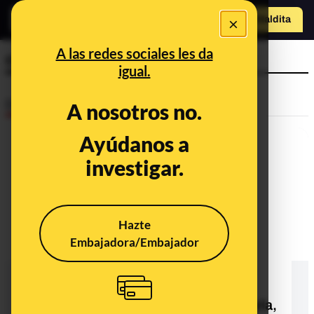
×
Hazte Maldit
a
Abrir menú
A las redes sociales les da
coronavirrus
igual.
Desinfo
A nosotros no.
Ayúdanos a
investigar.
Hazte
Embajadora/Embajador
No, militares franceses no han
afirmado que la COVID-19 es "una
guerra total contra la población
mundial para esclavizarla, controlarla,