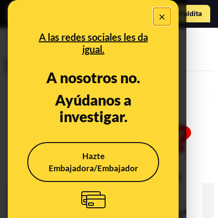
Hazte Maldit
×
a
Abrir menú
A las redes sociales les da
cornavirus
igual.
Desinfo
A nosotros no.
Ayúdanos a
investigar.
Hazte
Embajadora/Embajador
¿Qué sabemos sobre los carteles
en vecindarios que piden a
sanitarios que no vuelvan a sus
casas y se alojen en otros lugares?