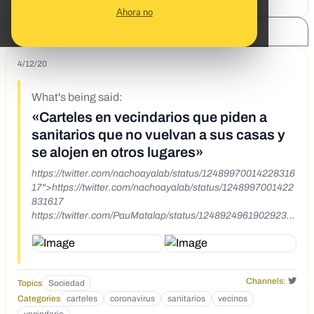
Ahora no
SHARE:
4/12/20
What's being said:
«Carteles en vecindarios que piden a
sanitarios que no vuelvan a sus casas y
se alojen en otros lugares»
https://twitter.com/nachoayalab/status/12489970014228316
17">https://twitter.com/nachoayalab/status/1248997001422
831617
https://twitter.com/PauMatalap/status/12489249619029237
76">https://twitter.com/PauMatalap/status/1248924961902
923776
Channels:
Topics
Sociedad
Categories
carteles
coronavirus
sanitarios
vecinos