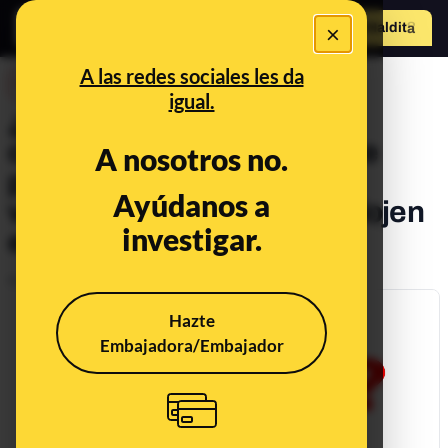
×
Hazte Maldit
o
Abrir menú
A las redes sociales les da
DESINFO
igual.
¿Qué sabemos sobre los
carteles en vecindarios que
A nosotros no.
piden a sanitarios que no
Ayúdanos a
vuelvan a sus casas y se alojen
investigar.
en otros lugares?
Publicado el
Apr 12, 2020, 4:54:00 PM
Hazte
Embajadora/Embajador