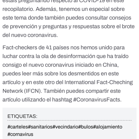
estáis preguntando respecto al COVID-19 en
este
recopilatorio
. Además, tenemos
un especial sobre
este tema
donde también puedes consultar consejos
de prevención y preguntas y respuestas sobre el brote
del nuevo coronavirus.
Fact-checkers de 41 países nos hemos unido para
luchar contra la ola de desinformación que ha traído
consigo el nuevo coronavirus iniciado en China,
puedes leer más sobre los desmentidos en
este
artículo
y
en este otro
del International Fact-Cheching
Network (IFCN). También puedes compartir este
artículo utilizando el hashtag #CoronavirusFacts.
ETIQUETAS:
#carteles
#sanitarios
#vecindario
#bulos
#alojamiento
#cornavirus