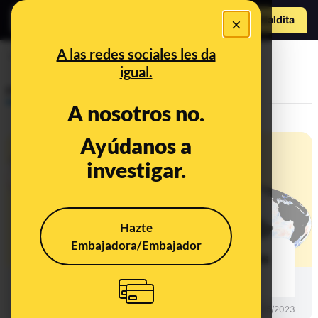
Hazte Maldit
×
o
Abrir menú
A las redes sociales les da
Consultorio y dudas
igual.
Prebunking
A nosotros no.
Ayúdanos a
investigar.
Hazte
Embajadora/Embajador
Qué son los fenómenos climáticos
El Niño y La Niña
PREBUNKING
01/05/2023