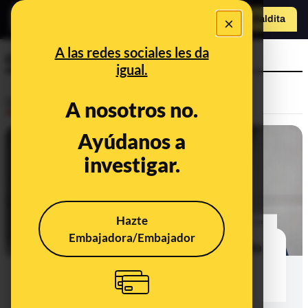
×
Hazte Maldit
a
Abrir menú
A las redes sociales les da
comisario Villarejo
igual.
Desinfo
A nosotros no.
Ayúdanos a
investigar.
Hazte
Embajadora/Embajador
No, Antena 3 Noticias no ha tuiteado
que el comisario Villarejo ha sido
hallado “sin vida” en Manresa