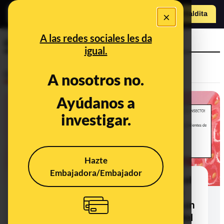
×
Hazte Maldit
a
Abrir menú
A las redes sociales les da
colorante alimentario
igual.
Desinfo
A nosotros no.
Ayúdanos a
CONTEXTO
investigar.
Hazte
Embajadora/Embajador
Los productos en los que se utiliza el
aditivo E-120 o ácido carmínico no
contienen "carne de insecto", sino un
pigmento extraído de la cochinilla del