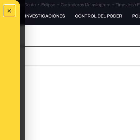
euta
•
Bulos Ceuta
•
Eclipse
•
Curanderos IA Instagram
•
Timo José E
×
UNKING
INVESTIGACIONES
CONTROL DEL PODER
PO