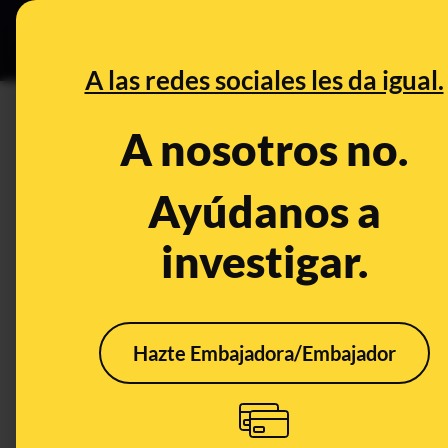
Especial C
DESINFO
PREB
A las redes sociales les da igual.
collado villalba
A nosotros no.
Desinfo
Ayúdanos a
investigar.
Hazte Embajadora/Embajador
¿Qué sabemos sobre la
propuesta de Podemos