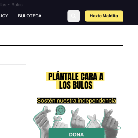
lías
•
Bulos
LICY
BULOTECA
Hazte Maldit
a