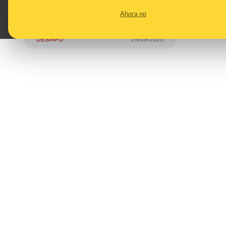
de no consumir carne
Ahora no
los lunes?
DESINFO
29/09/2020