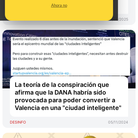
distorsionar la realidad
Ahora no
DESINFO
14/07/2025
La teoría de la conspiración que
afirma que la DANA habría sido
provocada para poder convertir a
Valencia en una "ciudad inteligente"
DESINFO
05/11/2024