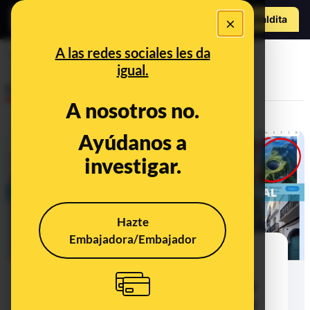
Hazte Maldit
×
a
Abrir menú
A las redes sociales les da
ciudades
igual.
Desinfo
A nosotros no.
Ayúdanos a
FALSO
investigar.
Hazte
Embajadora/Embajador
Un paraíso hecho con IA: cómo
contenidos de lugares turísticos
creados con inteligencia artificial
generativa pueden desinformar y