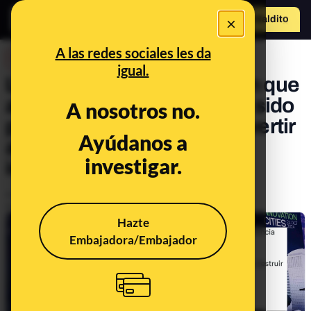
×
Hazte Maldit
o
Abrir menú
A las redes sociales les da
DESINFO
igual.
La teoría de la conspiración que
afirma que la DANA habría sido
A nosotros no.
provocada para poder convertir
Ayúdanos a
a Valencia en una "ciudad
investigar.
inteligente"
Publicado el
Nov 5, 2024, 9:57:07 AM
Actualizado el
Dec 15, 2024, 5:30:00 PM
Hazte
Embajadora/Embajador