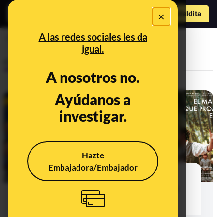
Hazte Maldit
×
a
Abrir menú
A las redes sociales les da
cine
igual.
Control del poder
A nosotros no.
Ayúdanos a
investigar.
Hazte
Embajadora/Embajador
No es Goya todo lo que reluce:
datos sobre el cine producido en
España en 2023