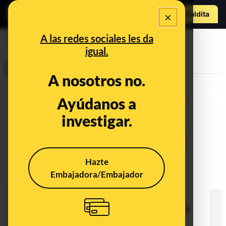
Hazte Maldit
×
a
Abrir menú
A las redes sociales les da
cifras
igual.
Desinfo
A nosotros no.
Ayúdanos a
investigar.
Hazte
Embajadora/Embajador
No, el Índice Nacional de
Defunciones no ha contabilizado
menos muertos y muertes que en
años anteriores