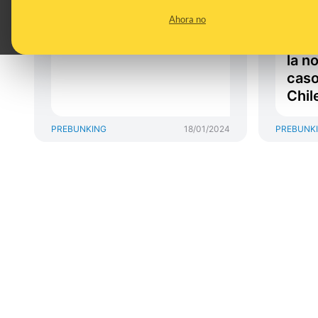
¿Cómo habría sido el
COVI
Ahora no
accidente aéreo en
tasa
2024?
esa
la n
caso
Chil
PREBUNKING
18/01/2024
PREBUNK