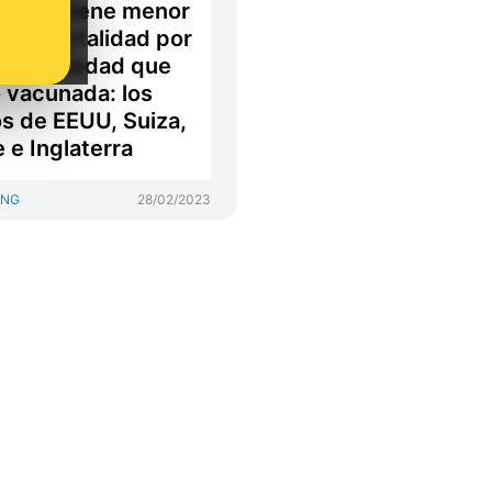
D-19 tiene menor
 de mortalidad por
 enfermedad que
o vacunada: los
s de EEUU, Suiza,
e e Inglaterra
ING
28/02/2023