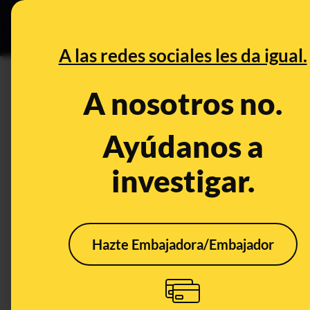
Especial Ceut
DESINFO
PREB
A las redes sociales les da igual.
Chile
A nosotros no.
Prebunking
Ayúdanos a
investigar.
Hazte Embajadora/Embajador
‘La sociedad de la
La p
nieve’, sin nieve:
vacu