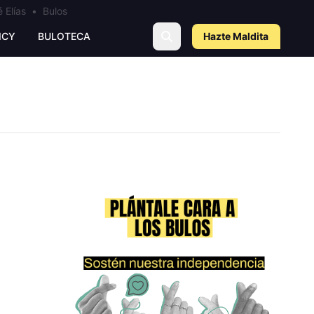
 Elías
•
Bulos
ICY
BULOTECA
Hazte Maldit
a