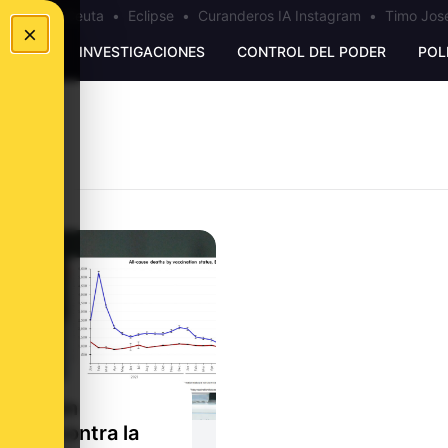
a
•
Bulos Ceuta
•
Eclipse
•
Curanderos IA Instagram
•
Timo José
×
UNKING
INVESTIGACIONES
CONTROL DEL PODER
POL
oblación
nada contra la