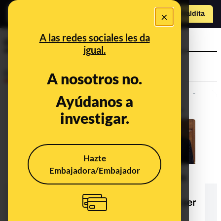
×
Hazte Maldit
a
Abrir menú
A las redes sociales les da
certificación de votos
igual.
Desinfo
A nosotros no.
Ayúdanos a
investigar.
Hazte
Embajadora/Embajador
No, no se ha anulado la certificación
de votos en Pensilvania, Georgia y
Nevada, ni Joe Biden ha dejado de ser
presidente electo