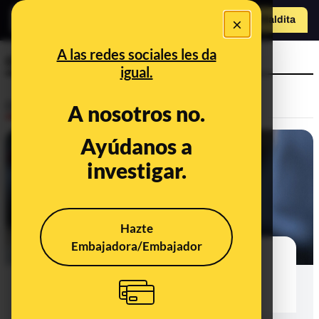
×
Hazte Maldit
a
Abrir menú
A las redes sociales les da
causa de muerte
igual.
Desinfo
A nosotros no.
Ayúdanos a
investigar.
Hazte
Embajadora/Embajador
Muere la reina Isabel II: cómo
informarse y evitar bulos en una
situación de crisis