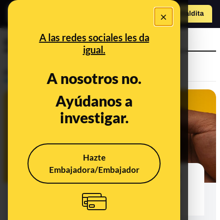
×
Hazte Maldit
a
Abrir menú
A las redes sociales les da
cáscara
igual.
Prebunking
A nosotros no.
Ayúdanos a
investigar.
Hazte
Embajadora/Embajador
Por qué no es recomendable cocer
huevos junto a otros alimentos a la
vez y en el mismo recipiente