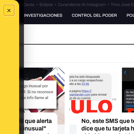
euta
•
Bulos Ceuta
•
Eclipse
•
Curanderos IA Instagram
•
Timo José E
×
UNKING
INVESTIGACIONES
CONTROL DEL PODER
PO
O
este SMS que alerta
No, este SMS que t
n "cargo inusual"
dice que tu tarjeta 