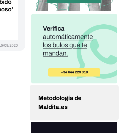
bido
hoso'
15/09/2020
Metodología de
Maldita.es