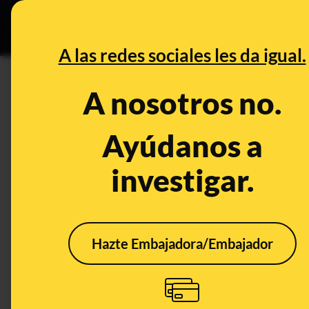
Especial C
DESINFO
PREB
A las redes sociales les da igual.
cargo sospechoso
A nosotros no.
Desinfo
Ayúdanos a
investigar.
FALSO
FALS
Hazte Embajadora/Embajador
No, Oney no está
No, 
enviado estos SMS que
de u