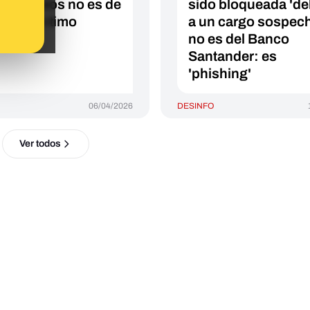
.900 euros no es de
sido bloqueada 'de
: es un timo
a un cargo sospec
no es del Banco
Santander: es
'phishing'
06/04/2026
DESINFO
Ver todos