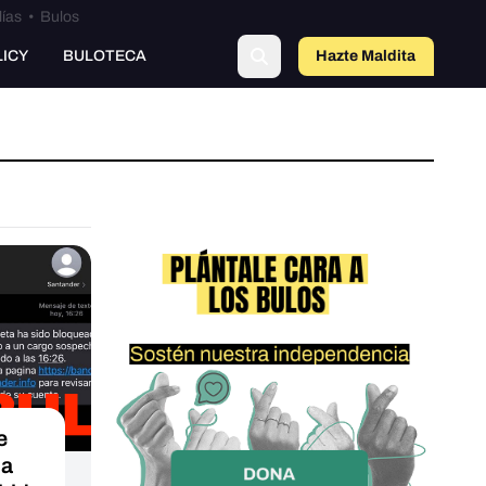
lías
•
Bulos
LICY
BULOTECA
Hazte Maldit
a
e
ha