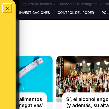
los Ceuta
•
Limpieza de montes
•
Curanderos IA Instagram
•
Tim
×
UNKING
INVESTIGACIONES
CONTROL DEL PODER
POL
son los ‘alimentos
Sí, el alcohol eng
calorías negativas’
(y además, su alta