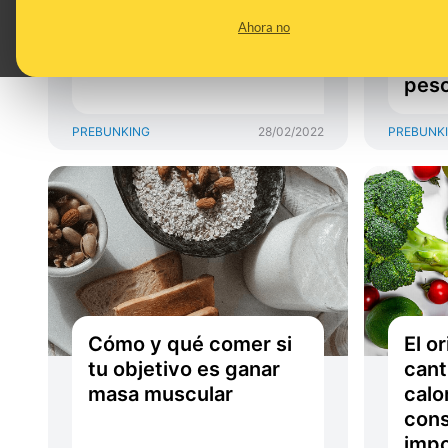
curiosidades sobre el
y po
Ahora no
fruto seco ‘feliz’
no s
para
pes
PREBUNKING
28/02/2022
PREBUNK
Cómo y qué comer si
El o
tu objetivo es ganar
cant
masa muscular
calo
con
impo