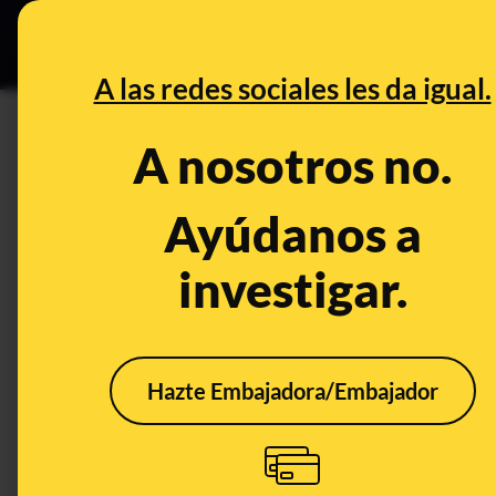
Grupos Ceuta
•
Bu
DESINFO
PREB
A las redes sociales les da igual.
carga calórica
A nosotros no.
Prebunking
Ayúdanos a
investigar.
Hazte Embajadora/Embajador
En el Día Mundial del
Qué 
Pistacho: datos y
con 