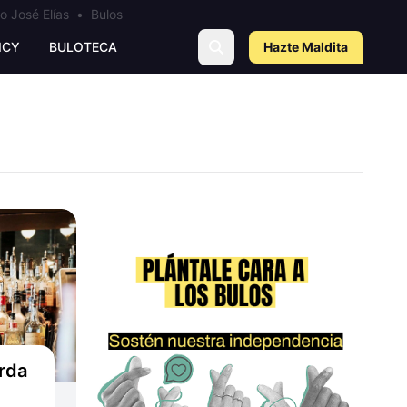
o José Elías
•
Bulos
ICY
BULOTECA
Hazte Maldit
a
orda