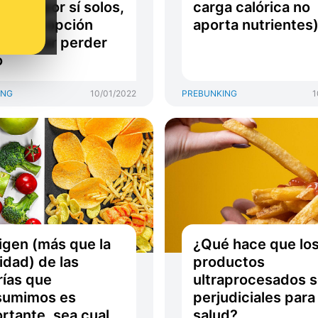
r qué, por sí solos,
carga calórica no
on una opción
aporta nutrientes
 intentar perder
o
ING
10/01/2022
PREBUNKING
1
rigen (más que la
¿Qué hace que lo
idad) de las
productos
rías que
ultraprocesados 
sumimos es
perjudiciales para 
rtante, sea cual
salud?