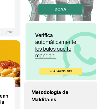
)
0/03/2020
s
Metodología de
sean
Maldita.es
la