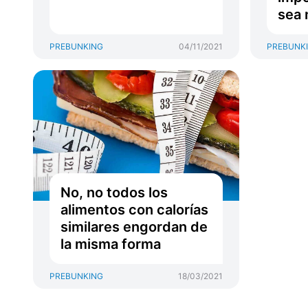
sea 
PREBUNKING
04/11/2021
PREBUNK
No, no todos los
alimentos con calorías
similares engordan de
la misma forma
PREBUNKING
18/03/2021