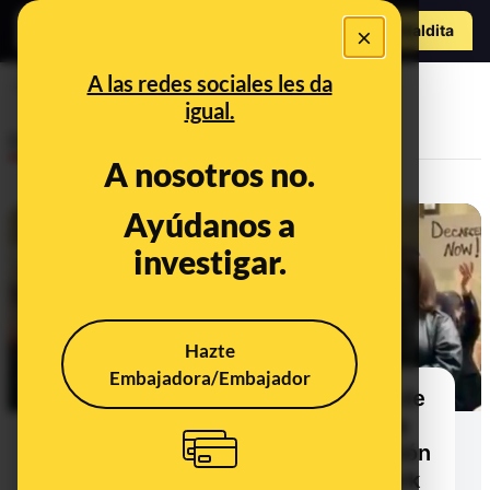
Hazte Maldit
×
a
Abrir menú
A las redes sociales les da
cárceles
igual.
Desinfo
A nosotros no.
Ayúdanos a
CONTEXTO
investigar.
Hazte
Embajadora/Embajador
Qué ha dicho y qué no el alcalde de
Nueva York sobre liberar a presos
de las cárceles y quitar financiación
al Cuerpo de Policía de Nueva York