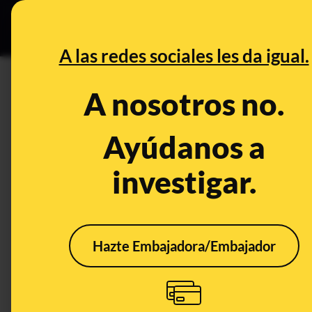
Especial C
DESINFO
PREB
A las redes sociales les da igual.
capturas
A nosotros no.
Desinfo
Ayúdanos a
investigar.
FALSO
FALS
Hazte Embajadora/Embajador
No, Nicolás Maduro no
No, 
pidió a Donald Trump
mues