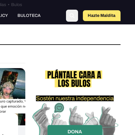
lías
•
Bulos
LICY
BULOTECA
Hazte Maldit
a