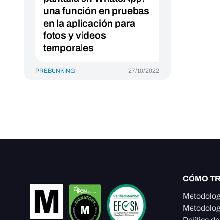
una función en pruebas
en la aplicación para
fotos y vídeos
temporales
PREBUNKING
27/10/2022
CÓMO T
Metodolog
Metodolog
Política d