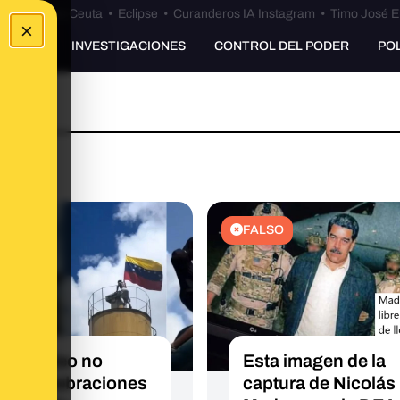
euta
•
Bulos Ceuta
•
Eclipse
•
Curanderos IA Instagram
•
Timo José E
×
UNKING
INVESTIGACIONES
CONTROL DEL PODER
PO
O
FALSO
este vídeo no
Esta imagen de la
tra celebraciones
captura de Nicolás