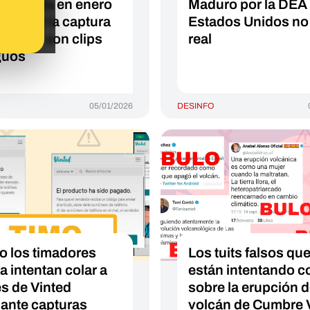
enezuela en enero
Maduro por la DEA
026 por la captura
Estados Unidos no
aduro: son clips
real
guos
05/01/2026
DESINFO
 los timadores
Los tuits falsos que
a intentan colar a
están intentando c
és de Vinted
sobre la erupción d
ante capturas
volcán de Cumbre V