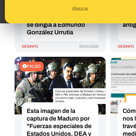
en este vídeo que fuera
en V
Ahora no
por él a Miraflores: está
de 2
editado, es de 2024 y
de M
se dirigía a Edmundo
anti
González Urrutia
DESINFO
05/01/2026
DESINFO
FALSO
Esta imagen de la
Cómo
captura de Maduro por
nos l
"Fuerzas especiales de
trav
Estados Unidos, DEA y
medi