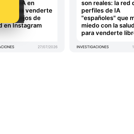
iles de IA en
son reales: la red 
ñol para venderte
perfiles de IA
os consejos de
"españoles" que 
d en Instagram
miedo con la salu
para venderte lib
ACIONES
27/07/2026
INVESTIGACIONES