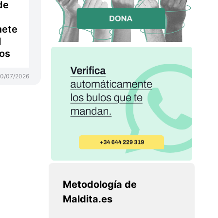
de
mete
d
ros
10/07/2026
Metodología de
Maldita.es