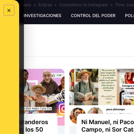
a
•
Bulos Ceuta
•
Eclipse
•
Curanderos IA Instagram
•
Timo José
×
UNKING
INVESTIGACIONES
CONTROL DEL PODER
POL
cos, curanderos
Ni Manuel, ni Paco
nadores: los 50
Campo, ni Sor Cat