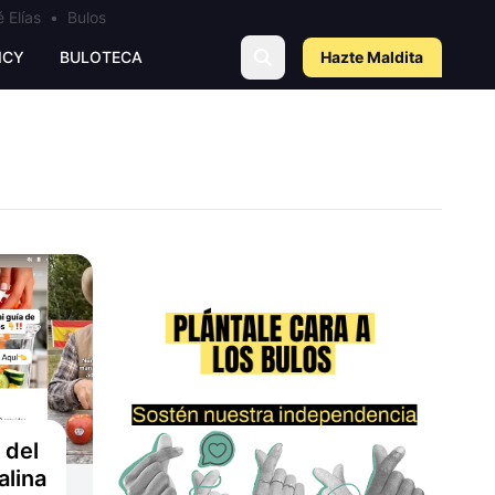
 Elías
•
Bulos
ICY
BULOTECA
Hazte Maldit
a
 del
alina