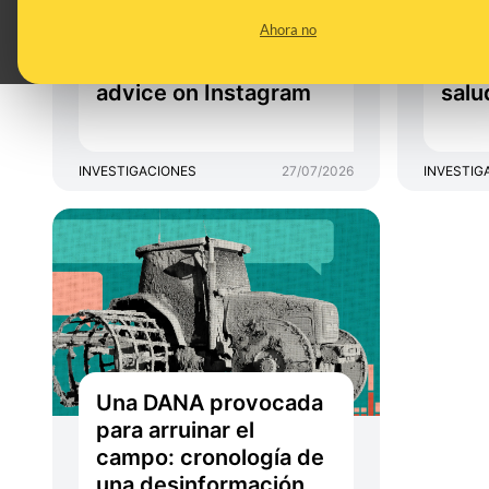
generated profiles in
perf
Ahora no
Spanish designed to
espa
sell you false health
fals
advice on Instagram
salu
INVESTIGACIONES
27/07/2026
INVESTIG
Una DANA provocada
para arruinar el
campo: cronología de
una desinformación