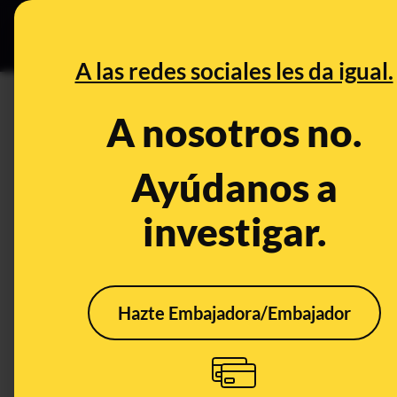
Especial Ceut
DESINFO
PREB
A las redes sociales les da igual.
campo
A nosotros no.
Investigaciones
Ayúdanos a
investigar.
Hazte Embajadora/Embajador
Doctors, quacks, and
Médi
healers: 50 AI-
y sa