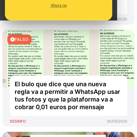
contienen "códigos de phishing"
Ahora no
DESINFO
07/09/2020
FALSO
El bulo que dice que una nueva
regla va a permitir a WhatsApp usar
tus fotos y que la plataforma va a
cobrar 0,01 euros por mensaje
DESINFO
20/05/2025