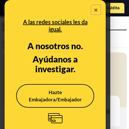
×
Hazte Maldit
a
Abrir menú
A las redes sociales les da
cabras
igual.
Prebunking
A nosotros no.
Ayúdanos a
investigar.
Hazte
Embajadora/Embajador
Cabras bombero y ovejas
cortacésped: ¿La ganadería ayuda a
la prevención de incendios?