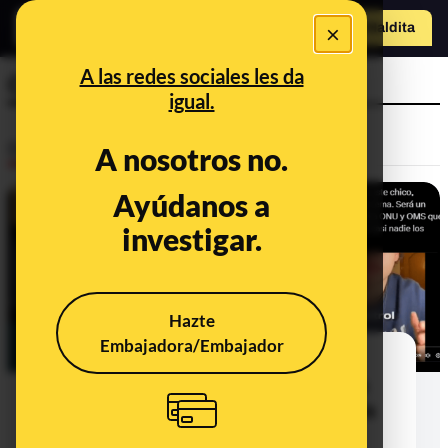
×
Hazte Maldit
a
Abrir menú
A las redes sociales les da
C40 Cities
igual.
Desinfo
A nosotros no.
Ayúdanos a
investigar.
Hazte
Embajadora/Embajador
Las desinformaciones sobre un
supuesto documento de la Agenda
2030 que busca imponer límites a la
compra de comida y ropa