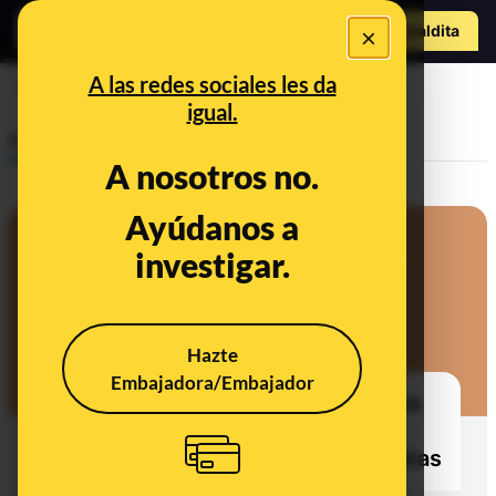
Hazte Maldit
×
a
Abrir menú
A las redes sociales les da
Burgos
igual.
Prebunking
A nosotros no.
Ayúdanos a
investigar.
Hazte
Embajadora/Embajador
Cómo funcionan los contenedores
de basura con cerradura
electrónica: preguntas y respuestas