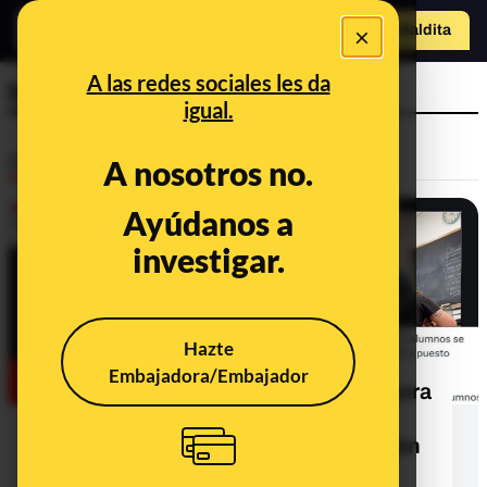
×
Hazte Maldit
a
Abrir menú
A las redes sociales les da
bullying
igual.
Desinfo
A nosotros no.
Ayúdanos a
investigar.
Hazte
Embajadora/Embajador
No, este vídeo en el que una profesora
regaña a sus alumnos por hacerle
bullying a otro no es de una situación
real