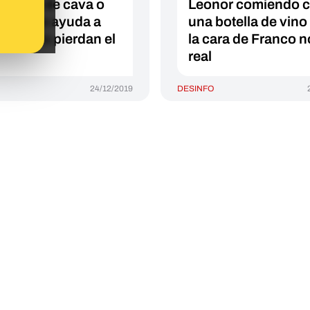
botellas de cava o
Leonor comiendo 
pán no ayuda a
una botella de vino
estas no pierdan el
la cara de Franco n
real
24/12/2019
DESINFO