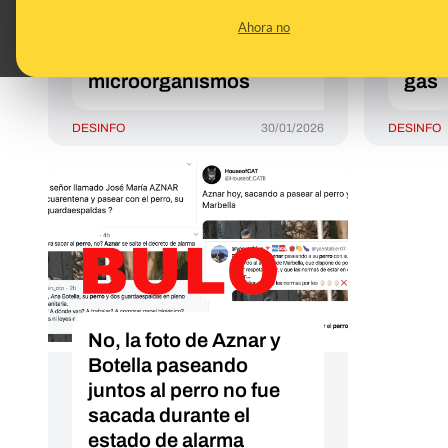
lavan regularmente
las 
Ahora no
pueden acumular gran
cham
cantidad de bacterias y
que 
microorganismos
gas
DESINFO
30/01/2026
DESINFO
No, la foto de Aznar y
Botella paseando
juntos al perro no fue
sacada durante el
estado de alarma