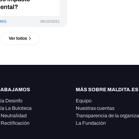
ental?
ING
06/10/2021
Ver todos
RABAJAMOS
MÁS SOBRE MALDITA.ES
ía Desinfo
Equipo
ía La Buloteca
Nuestras cuentas
e Neutralidad
Transparencia de la organiz
 Rectificación
La Fundación