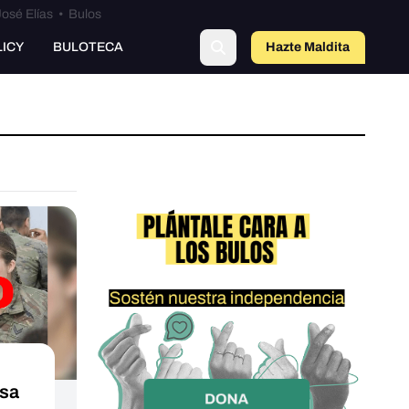
osé Elías
•
Bulos
LICY
BULOTECA
Hazte Maldit
a
esa