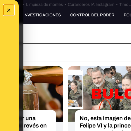
Bulos Ceuta
•
Limpieza de montes
•
Curanderos IA Instagram
•
Timo J
×
UNKING
INVESTIGACIONES
CONTROL DEL PODER
PO
O
qué meter una
No, esta imagen de
arilla del revés en
Felipe VI y la princ