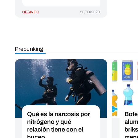
DESINFO
20/03/2020
Prebunking
Qué es la narcosis por
Bote
nitrógeno y qué
alumi
relación tiene con el
brik
buceo
meno