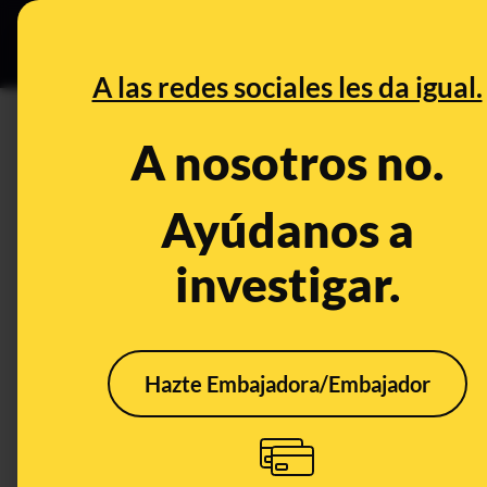
Grupos Ceuta
•
DESINFO
PREB
A las redes sociales les da igual.
botella
A nosotros no.
Desinfo
Ayúdanos a
investigar.
CONTEXTO
FALS
Hazte Embajadora/Embajador
Las botellas de agua
Por 
reutilizables que no se
cuch