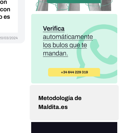
con
 con
o es
20/03/2024
Metodología de
Maldita.es