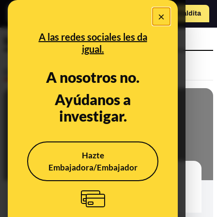
×
Hazte Maldit
a
Abrir menú
A las redes sociales les da
borra
igual.
Desinfo
A nosotros no.
Ayúdanos a
investigar.
Hazte
Embajadora/Embajador
No, 'El País' no ha borrado
comentarios críticos con Pedro
Sánchez de su canal de YouTube