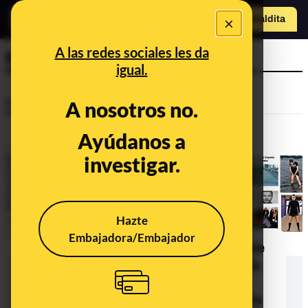
×
Hazte Maldit
a
Abrir menú
A las redes sociales les da
Bienal de Venecia
igual.
Desinfo
A nosotros no.
Ayúdanos a
investigar.
Hazte
Embajadora/Embajador
¿Qué sabemos sobre la selección de
la obra de la artista Itziar Okariz en la
que "mea en diferentes espacios
públicos" para representar a España