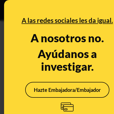
Grupos Ceuta
•
DESINFO
PREB
A las redes sociales les da igual.
bandera arcoíris
A nosotros no.
Desinfo
Ayúdanos a
investigar.
Hazte Embajadora/Embajador
La desinformación sin
No, 
pruebas que atribuye a
de T