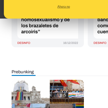
Cristiano Ronaldo unas
tuit
Ahora no
declaraciones en las
tien
que hablaría “de
Corr
homosexualismo y de
band
los brazaletes de
comu
arcoiris”
cuen
DESINFO
16/12/2022
DESINFO
Prebunking