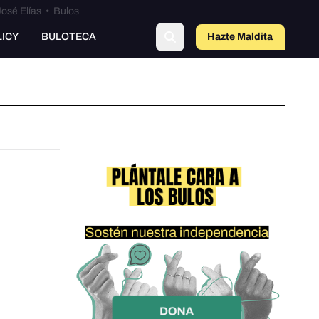
osé Elías
•
Bulos
LICY
BULOTECA
Hazte Maldit
a