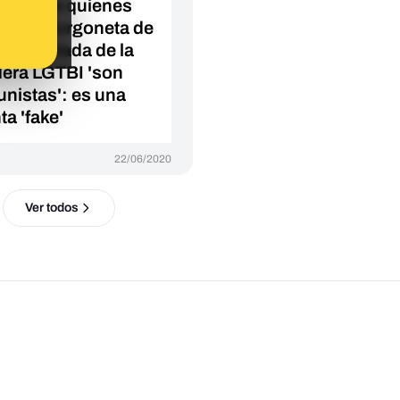
eado que quienes
en una furgoneta de
eos pintada de la
era LGTBI 'son
nistas': es una
ta 'fake'
22/06/2020
Ver todos