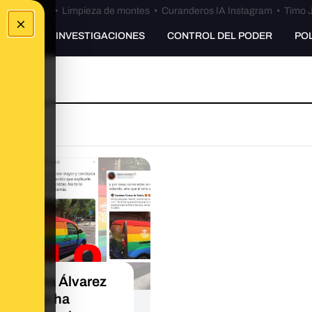
Bulos Ceuta
•
Limpieza de montes
•
Curanderos IA Instagram
•
Timo J
×
UNKING
INVESTIGACIONES
CONTROL DEL PODER
PO
Cayetana Álvarez
oledo no ha