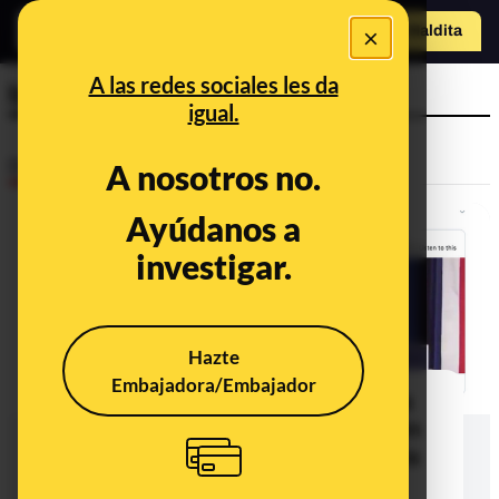
×
Hazte Maldit
a
Abrir menú
A las redes sociales les da
baila
igual.
Desinfo
A nosotros no.
Ayúdanos a
investigar.
Hazte
Embajadora/Embajador
No, Joe Biden no ha reproducido la
canción 'Fuck tha Police' en su mitin
de Florida: fue el 'Despacito' de Luis
Fonsi*