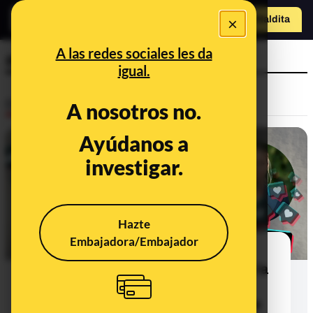
o
×
Hazte Maldit
a
Abrir menú
A las redes sociales les da
ayuda económica
igual.
Desinfo
A nosotros no.
Ayúdanos a
investigar.
Hazte
Embajadora/Embajador
Cómo cuentas de TikTok usan
inteligencia artificial y la imagen de la
princesa Leonor para ofrecer
supuestas ayudas e intentar timarte