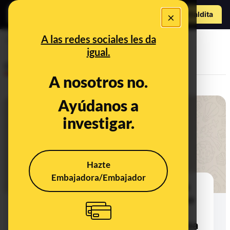
Hazte Maldit
×
a
Abrir menú
A las redes sociales les da
automoción
igual.
Desinfo
A nosotros no.
Ayúdanos a
investigar.
Hazte
Embajadora/Embajador
No, este gráfico de una supuesta
desescalada del confinamiento no
es del Gobierno: es la opinión de
400 encuestados por una empresa