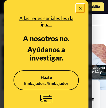
×
o
Hazte Maldit
Abrir menú
a
A las redes sociales les da
Australia
igual.
Desinfo
A nosotros no.
Ayúdanos a
CONTEXTO
investigar.
Hazte
Embajadora/Embajador
Qué sabemos del papel de ChatGPT
en la vacuna que ha "mejorado" el
pronóstico del cáncer de una perra en
Australia