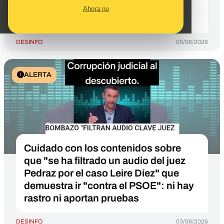
tras publicarlo El Confidencial en
Ahora no
2021
DESINFO
05/06/2026
ALERTA
Cuidado con los contenidos sobre
que "se ha filtrado un audio del juez
Pedraz por el caso Leire Díez" que
demuestra ir "contra el PSOE": ni hay
rastro ni aportan pruebas
DESINFO
03/06/2026