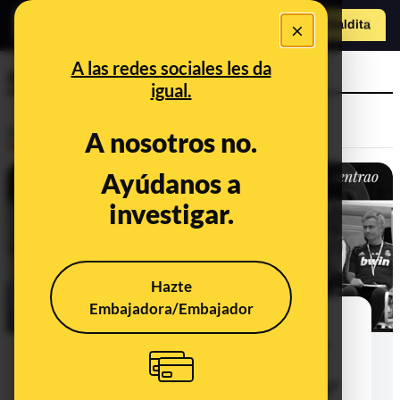
×
Hazte Maldit
o
Abrir menú
A las redes sociales les da
audio
igual.
Desinfo
A nosotros no.
Ayúdanos a
VERDADERO
investigar.
Hazte
Embajadora/Embajador
Sí, Florentino llamó "imbécil" a
Mourinho en 2012: el presidente lo
reconoció aunque dijo que "son
frases sueltas sacadas de contexto"