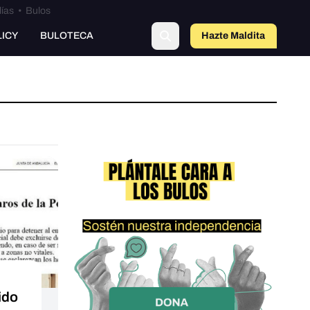
lías
•
Bulos
LICY
BULOTECA
Hazte Maldit
a
ido