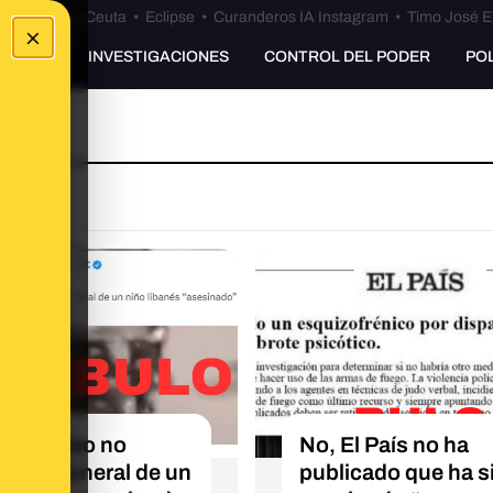
euta
•
Bulos Ceuta
•
Eclipse
•
Curanderos IA Instagram
•
Timo José E
×
UNKING
INVESTIGACIONES
CONTROL DEL PODER
PO
este vídeo no
No, El País no ha
tra el funeral de un
publicado que ha s