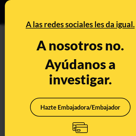
Especial C
DESINFO
PREB
A las redes sociales les da igual.
asesinado
A nosotros no.
Desinfo
Ayúdanos a
investigar.
FALSO
Hazte Embajadora/Embajador
No, esta foto no es de
No, 
un niño "asesinado por
mues