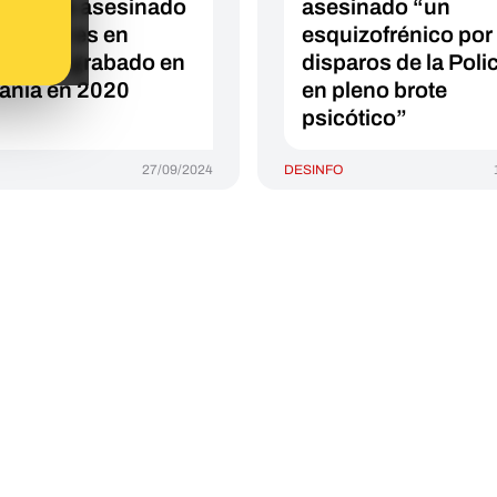
 libanés asesinado
asesinado “un
srael ni es en
esquizofrénico por
no: fue grabado en
disparos de la Poli
ania en 2020
en pleno brote
psicótico”
27/09/2024
DESINFO