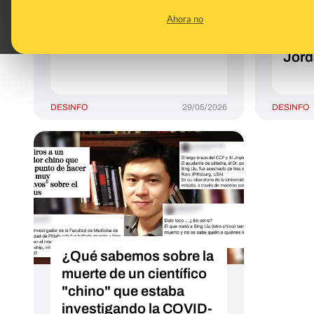
israelíes y sellado en
niño
Ahora no
cemento" en Gaza: se
por I
tomó en Brasil
Líba
Jord
DESINFO
29/05/2026
DESINFO
¿Qué sabemos sobre la
muerte de un científico
"chino" que estaba
investigando la COVID-