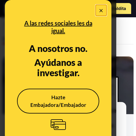
Hazte Maldit
×
a
Abrir menú
A las redes sociales les da
armas nucleares
igual.
Desinfo
A nosotros no.
Ayúdanos a
ALERTA
investigar.
Hazte
Embajadora/Embajador
Cuidado con el contenido que dice
que Meloni ha declarado que
Estados Unidos es la única nación
que ha usado armas nucleares y