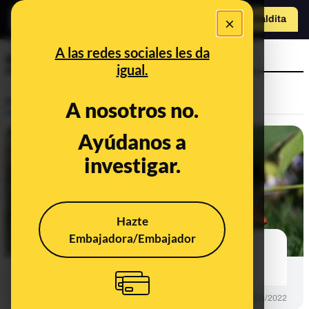
×
Hazte Maldit
a
Abrir menú
A las redes sociales les da
armadillo
igual.
Prebunking
A nosotros no.
Ayúdanos a
investigar.
Hazte
Embajadora/Embajador
Los armadillos se reproducen con
camadas genéticamente iguales
PREBUNKING
16/03/2022