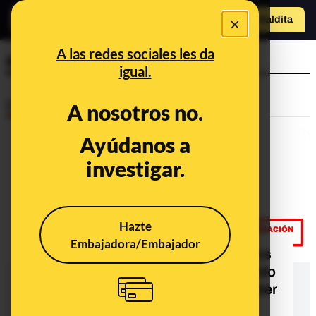
×
Hazte Maldit
a
Abrir menú
A las redes sociales les da
apartarse
igual.
Desinfo
A nosotros no.
Ayúdanos a
investigar.
Hazte
Embajadora/Embajador
No, no hay pruebas de que Podemos
haya tuiteado que "cuando un partido
en el Gobierno está imputado, su líder
y su cúpula deben dimitir"