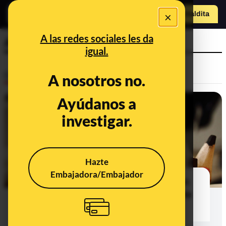
×
Hazte Maldit
a
Abrir menú
A las redes sociales les da
Anita y sus dos mamás
igual.
Desinfo
A nosotros no.
Ayúdanos a
investigar.
Hazte
Embajadora/Embajador
Bulos sobre educación que te están
intentando colar con la vuelta al cole
2020