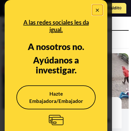
×
Hazte Maldit
o
Abrir menú
A las redes sociales les da
ancianos
igual.
Desinfo
A nosotros no.
Ayúdanos a
FALSO
investigar.
Hazte
Embajadora/Embajador
No, este vídeo no muestra a
"inmigrantes ilegales" robando y
agrediendo a un anciano en España